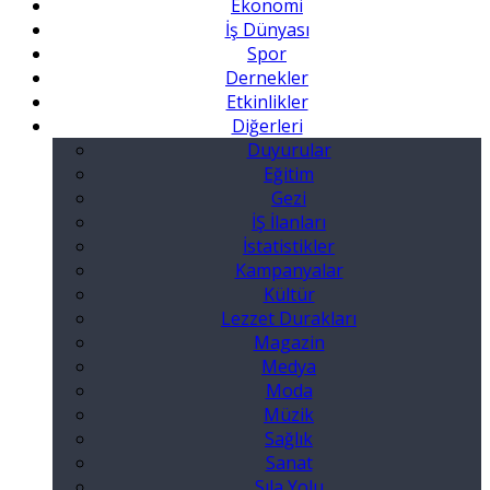
Ekonomi
İş Dünyası
Spor
Dernekler
Etkinlikler
Diğerleri
Duyurular
Eğitim
Gezi
İŞ İlanları
İstatistikler
Kampanyalar
Kültür
Lezzet Durakları
Magazin
Medya
Moda
Müzik
Sağlık
Sanat
Sıla Yolu