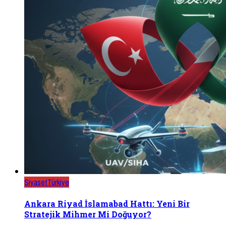
Siyaset
Türkiye
Ankara Riyad İslamabad Hattı: Yeni Bir
Stratejik Mihmer Mi Doğuyor?