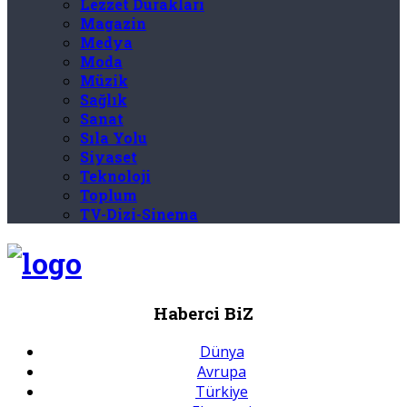
Lezzet Durakları
Magazin
Medya
Moda
Müzik
Sağlık
Sanat
Sıla Yolu
Siyaset
Teknoloji
Toplum
TV-Dizi-Sinema
Haberci BiZ
Dünya
Avrupa
Türkiye