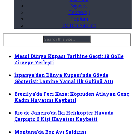
Siyaset
Teknoloji
Toplum
TV-Dizi-Sinema
Messi Dünya Kupası Tarihine Geçti: 18 Golle
Zirveye Yerleşti
İspanya’dan Dünya Kupası’nda Gövde
Gösterisi: Lamine Yamal İlk Golünü Attı
Brezilya’da Feci Kaza: Köprüden Atlayan Genç
Kadın Hayatını Kaybetti
Rio de Janeiro’da İki Helikopter Havada
Çarpıştı: 6 Kişi Hayatını Kaybetti
Montana’da Boz Ayı Saldırısı