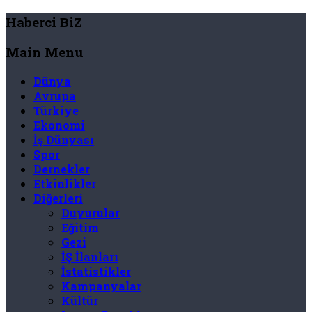
Haberci BiZ
Main Menu
Dünya
Avrupa
Türkiye
Ekonomi
İş Dünyası
Spor
Dernekler
Etkinlikler
Diğerleri
Duyurular
Eğitim
Gezi
İŞ İlanları
İstatistikler
Kampanyalar
Kültür