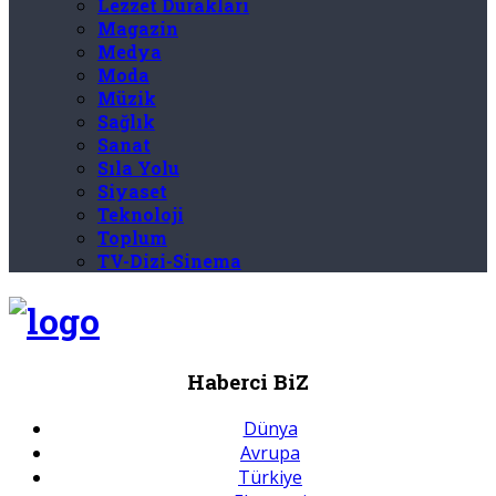
Lezzet Durakları
Magazin
Medya
Moda
Müzik
Sağlık
Sanat
Sıla Yolu
Siyaset
Teknoloji
Toplum
TV-Dizi-Sinema
Haberci BiZ
Dünya
Avrupa
Türkiye