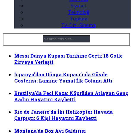
Siyaset
Teknoloji
Toplum
TV-Dizi-Sinema
Messi Dünya Kupası Tarihine Geçti: 18 Golle
Zirveye Yerleşti
İspanya’dan Dünya Kupası’nda Gövde
Gösterisi: Lamine Yamal İlk Golünü Attı
Brezilya’da Feci Kaza: Köprüden Atlayan Genç
Kadın Hayatını Kaybetti
Rio de Janeiro’da İki Helikopter Havada
Çarpıştı: 6 Kişi Hayatını Kaybetti
Montana’da Boz Ayı Saldırısı