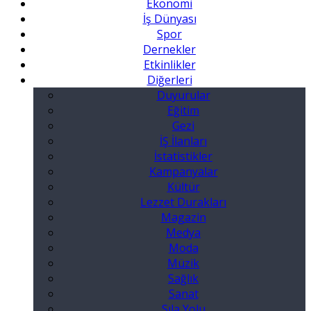
Ekonomi
İş Dünyası
Spor
Dernekler
Etkinlikler
Diğerleri
Duyurular
Eğitim
Gezi
İŞ İlanları
İstatistikler
Kampanyalar
Kültür
Lezzet Durakları
Magazin
Medya
Moda
Müzik
Sağlık
Sanat
Sıla Yolu