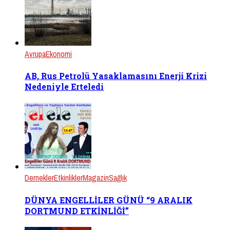
Avrupa
Ekonomi
AB, Rus Petrolü Yasaklamasını Enerji Krizi
Nedeniyle Erteledi
Dernekler
Etkinlikler
Magazin
Sağlık
DÜNYA ENGELLİLER GÜNÜ “9 ARALIK
DORTMUND ETKİNLİĞİ”