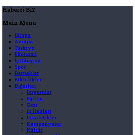
Haberci BiZ
Main Menu
Dünya
Avrupa
Türkiye
Ekonomi
İş Dünyası
Spor
Dernekler
Etkinlikler
Diğerleri
Duyurular
Eğitim
Gezi
İŞ İlanları
İstatistikler
Kampanyalar
Kültür