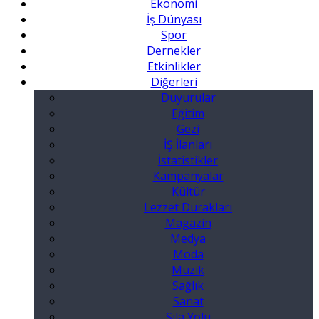
Ekonomi
İş Dünyası
Spor
Dernekler
Etkinlikler
Diğerleri
Duyurular
Eğitim
Gezi
İŞ İlanları
İstatistikler
Kampanyalar
Kültür
Lezzet Durakları
Magazin
Medya
Moda
Müzik
Sağlık
Sanat
Sıla Yolu