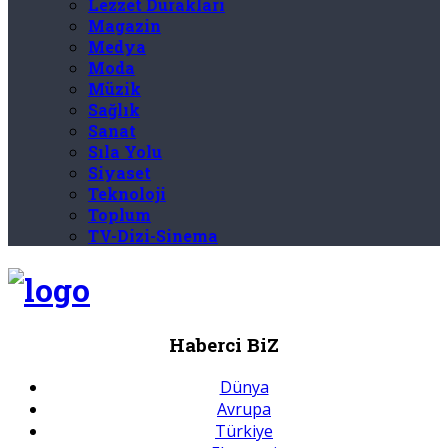
Lezzet Durakları
Magazin
Medya
Moda
Müzik
Sağlık
Sanat
Sıla Yolu
Siyaset
Teknoloji
Toplum
TV-Dizi-Sinema
Haberci BiZ
Dünya
Avrupa
Türkiye