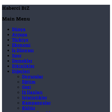
Haberci BiZ
Main Menu
Dünya
Avrupa
Türkiye
Ekonomi
İş Dünyası
Spor
Dernekler
Etkinlikler
Diğerleri
Duyurular
Eğitim
Gezi
İŞ İlanları
İstatistikler
Kampanyalar
Kültür