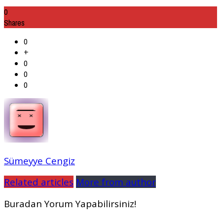
0
Shares
0
+
0
0
0
Sümeyye Cengiz
Related articles
More from author
Buradan Yorum Yapabilirsiniz!