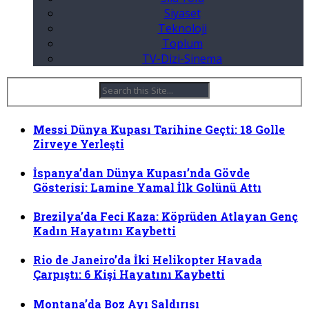
Siyaset
Teknoloji
Toplum
TV-Dizi-Sinema
Messi Dünya Kupası Tarihine Geçti: 18 Golle
Zirveye Yerleşti
İspanya’dan Dünya Kupası’nda Gövde
Gösterisi: Lamine Yamal İlk Golünü Attı
Brezilya’da Feci Kaza: Köprüden Atlayan Genç
Kadın Hayatını Kaybetti
Rio de Janeiro’da İki Helikopter Havada
Çarpıştı: 6 Kişi Hayatını Kaybetti
Montana’da Boz Ayı Saldırısı